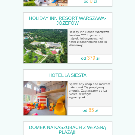
0
od
zł
HOLIDAY INN RESORT WARSZAWA-
JÓZEFÓW
Holiday Inn Resort Warszawa-
Józefów **** to jeden z
najpiękniej usytuowanych
hoteli z basenem niedaleko
Warszawy,...
379
od
zł
HOTEL LA SIESTA
Spraw, aby urlop nad morzem
naładował Cię pozytywną
energią. Zapraszamy do La
Siesta, w którym
wypoczynek...
85
od
zł
DOMEK NA KASZUBACH Z WŁASNĄ
PLAŻĄ!!!