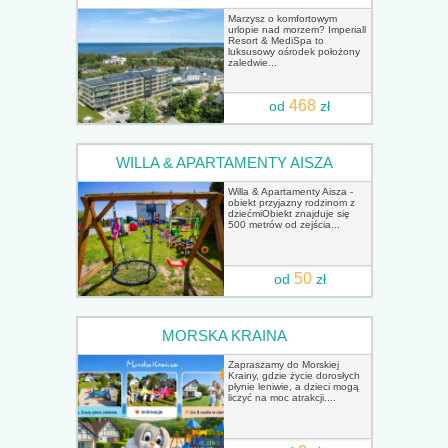
Marzysz o komfortowym
urlopie nad morzem? Imperiall
Resort & MediSpa to
luksusowy ośrodek położony
zaledwie...
468
od
zł
WILLA & APARTAMENTY AISZA
Willa & Apartamenty Aisza -
obiekt przyjazny rodzinom z
dziećmiObiekt znajduje się
500 metrów od zejścia...
50
od
zł
MORSKA KRAINA
Zapraszamy do Morskiej
Krainy, gdzie życie dorosłych
płynie leniwie, a dzieci mogą
liczyć na moc atrakcji....