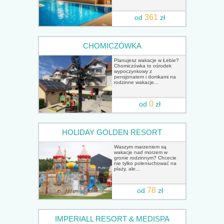
361
od
zł
CHOMICZÓWKA
Planujesz wakacje w Łebie?
Chomiczówka to ośrodek
wypoczynkowy z
pensjonatem i domkami na
rodzinne wakacje...
0
od
zł
HOLIDAY GOLDEN RESORT
Waszym marzeniem są
wakacje nad morzem w
gronie rodzinnym? Chcecie
nie tylko poleniuchować na
plaży, ale...
78
od
zł
IMPERIALL RESORT & MEDISPA