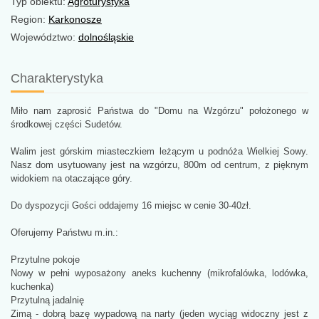
Typ obiektu:
Agroturystyka
Region:
Karkonosze
Województwo:
dolnośląskie
Charakterystyka
Miło nam zaprosić Państwa do "Domu na Wzgórzu" położonego w
środkowej części Sudetów.
Walim jest górskim miasteczkiem leżącym u podnóża Wielkiej Sowy.
Nasz dom usytuowany jest na wzgórzu, 800m od centrum, z pięknym
widokiem na otaczające góry.
Do dyspozycji Gości oddajemy 16 miejsc w cenie 30-40zł.
Oferujemy Państwu m.in.:
Przytulne pokoje
Nowy w pełni wyposażony aneks kuchenny (mikrofalówka, lodówka,
kuchenka)
Przytulną jadalnię
Zimą - dobrą bazę wypadową na narty (jeden wyciąg widoczny jest z