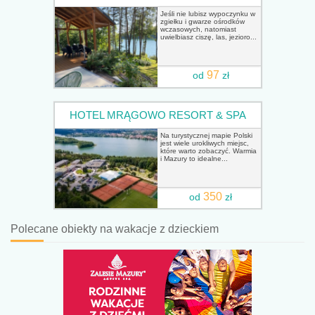
Jeśli nie lubisz wypoczynku w
zgiełku i gwarze ośrodków
wczasowych, natomiast
uwielbiasz ciszę, las, jezioro...
97
od
zł
HOTEL MRĄGOWO RESORT & SPA
Na turystycznej mapie Polski
jest wiele urokliwych miejsc,
które warto zobaczyć. Warmia
i Mazury to idealne...
350
od
zł
Polecane obiekty na wakacje z dzieckiem