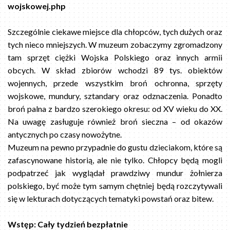
wojskowej.php
Szczególnie ciekawe miejsce dla chłopców, tych dużych oraz
tych nieco mniejszych. W muzeum zobaczymy zgromadzony
tam sprzęt ciężki Wojska Polskiego oraz innych armii
obcych. W skład zbiorów wchodzi 89 tys. obiektów
wojennych, przede wszystkim broń ochronna, sprzęty
wojskowe, mundury, sztandary oraz odznaczenia. Ponadto
broń palna z bardzo szerokiego okresu: od XV wieku do XX.
Na uwagę zasługuje również broń sieczna – od okazów
antycznych po czasy nowożytne.
Muzeum na pewno przypadnie do gustu dzieciakom, które są
zafascynowane historią, ale nie tylko. Chłopcy będą mogli
podpatrzeć jak wyglądał prawdziwy mundur żołnierza
polskiego, być może tym samym chętniej będą rozczytywali
się w lekturach dotyczących tematyki powstań oraz bitew.
Wstęp: Cały tydzień bezpłatnie