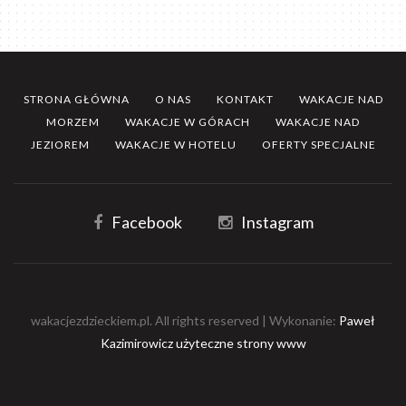
STRONA GŁÓWNA
O NAS
KONTAKT
WAKACJE NAD
MORZEM
WAKACJE W GÓRACH
WAKACJE NAD
JEZIOREM
WAKACJE W HOTELU
OFERTY SPECJALNE
Facebook
Instagram
wakacjezdzieckiem.pl. All rights reserved | Wykonanie:
Paweł
Kazimirowicz użyteczne strony www