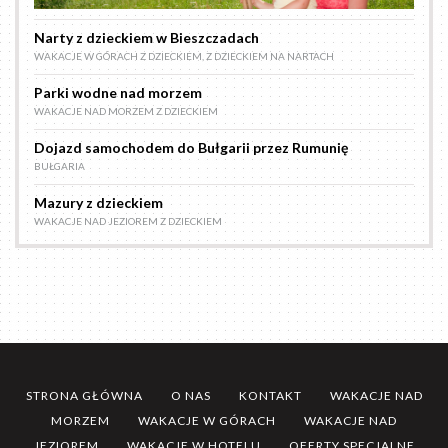
Narty z dzieckiem w Bieszczadach
WAKACJE W GÓRACH Z DZIECKIEM
,
Z DZIECKIEM NA NARTACH
Parki wodne nad morzem
WAKACJE NAD MORZEM Z DZIECKIEM
Dojazd samochodem do Bułgarii przez Rumunię
BUŁGARIA
Mazury z dzieckiem
WAKACJE NAD JEZIOREM Z DZIECKIEM
STRONA GŁÓWNA
O NAS
KONTAKT
WAKACJE NAD
MORZEM
WAKACJE W GÓRACH
WAKACJE NAD
JEZIOREM
WAKACJE W HOTELU
OFERTY SPECJALNE