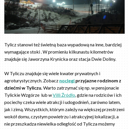
Tylicz stanowi też świetną baza wypadową na inne, bardziej
wymagające stoki . W promieniu kilkunastu kilometrów
znajduje się Jaworzyna Krynicka oraz stacja Dwie Doliny.
W Tyliczu znajduje się wiele kwater prywatnych i
agroturystycznych. Zobacz
noclegi
przyjazne rodzinom z
dziećmi w Tyliczu.
Warto zatrzymać się np. w pensjonacie
Tylickie Wzgórze lub w
Villi Źródło
, gdzie na rodziców i ich
pociechy czeka wiele atrakcji i udogodnień, zarówno latem,
jak i zimą. Wszystkich, którym zależy na większej przestrzeni
wokół domu, czystym powietrzu i atrakcyjnej lokalizacji, a
nie przeszkadza niewielka odległość od Tylicza możemy