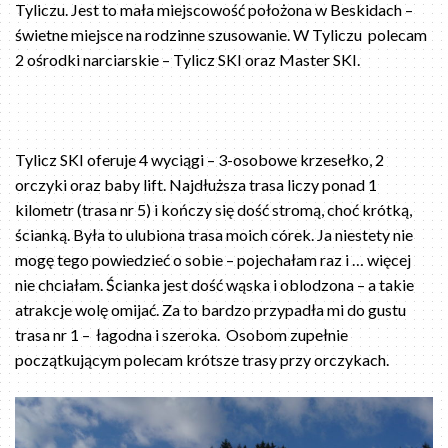
Tyliczu. Jest to mała miejscowość położona w Beskidach –
świetne miejsce na rodzinne szusowanie. W Tyliczu polecam
2 ośrodki narciarskie – Tylicz SKI oraz Master SKI.
Tylicz SKI oferuje 4 wyciągi – 3-osobowe krzesełko, 2
orczyki oraz baby lift. Najdłuższa trasa liczy ponad 1
kilometr (trasa nr 5) i kończy się dość stromą, choć krótką,
ścianką. Była to ulubiona trasa moich córek. Ja niestety nie
mogę tego powiedzieć o sobie – pojechałam raz i … więcej
nie chciałam. Ścianka jest dość wąska i oblodzona – a takie
atrakcje wolę omijać. Za to bardzo przypadła mi do gustu
trasa nr 1 – łagodna i szeroka. Osobom zupełnie
początkującym polecam krótsze trasy przy orczykach.