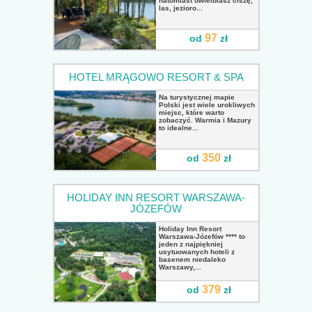
natomiast uwielbiasz ciszę,
las, jezioro...
97
od
zł
HOTEL MRĄGOWO RESORT & SPA
Na turystycznej mapie
Polski jest wiele urokliwych
miejsc, które warto
zobaczyć. Warmia i Mazury
to idealne...
350
od
zł
HOLIDAY INN RESORT WARSZAWA-
JÓZEFÓW
Holiday Inn Resort
Warszawa-Józefów **** to
jeden z najpiękniej
usytuowanych hoteli z
basenem niedaleko
Warszawy,...
379
od
zł