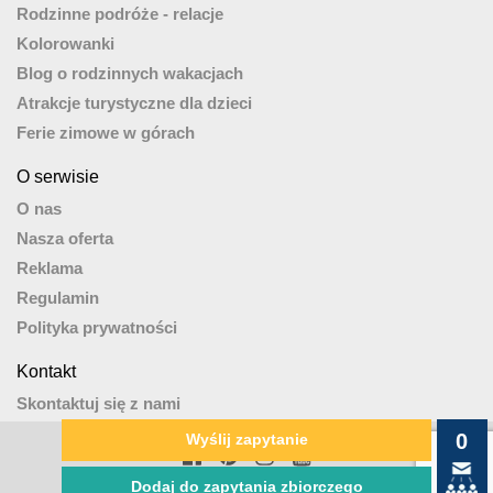
Rodzinne podróże - relacje
Kolorowanki
Blog o rodzinnych wakacjach
Atrakcje turystyczne dla dzieci
Ferie zimowe w górach
O serwisie
O nas
Nasza oferta
Reklama
Regulamin
Polityka prywatności
Kontakt
Skontaktuj się z nami
0
Wyślij zapytanie
wakacjezdzieckiem.pl. All rights reserved
Dodaj do zapytania zbiorczego