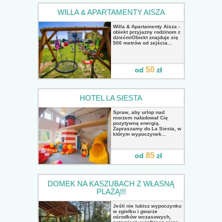
WILLA & APARTAMENTY AISZA
Willa & Apartamenty Aisza -
obiekt przyjazny rodzinom z
dziećmiObiekt znajduje się
500 metrów od zejścia...
50
od
zł
HOTEL LA SIESTA
Spraw, aby urlop nad
morzem naładował Cię
pozytywną energią.
Zapraszamy do La Siesta, w
którym wypoczynek...
85
od
zł
DOMEK NA KASZUBACH Z WŁASNĄ
PLAŻĄ!!!
Jeśli nie lubisz wypoczynku
w zgiełku i gwarze
ośrodków wczasowych,