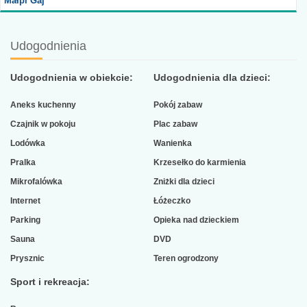
Małpi Gaj
Udogodnienia
Udogodnienia w obiekcie:
Udogodnienia dla dzieci:
Aneks kuchenny
Pokój zabaw
Czajnik w pokoju
Plac zabaw
Lodówka
Wanienka
Pralka
Krzesełko do karmienia
Mikrofalówka
Zniżki dla dzieci
Internet
Łóżeczko
Parking
Opieka nad dzieckiem
Sauna
DVD
Prysznic
Teren ogrodzony
Sport i rekreacja: