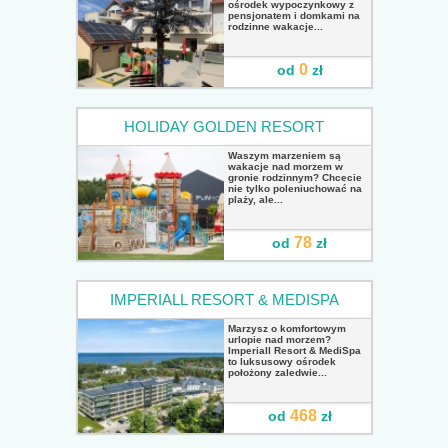
ośrodek wypoczynkowy z
pensjonatem i domkami na
rodzinne wakacje...
0
od
zł
HOLIDAY GOLDEN RESORT
Waszym marzeniem są
wakacje nad morzem w
gronie rodzinnym? Chcecie
nie tylko poleniuchować na
plaży, ale...
78
od
zł
IMPERIALL RESORT & MEDISPA
Marzysz o komfortowym
urlopie nad morzem?
Imperiall Resort & MediSpa
to luksusowy ośrodek
położony zaledwie...
468
od
zł