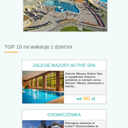
TOP 10 na wakacje z dziećmi
ZALESIE MAZURY ACTIVE SPA
Zalesie Mazury Active Spa
to wyjątkowe miejsce,
położone w samym sercu
Warmii i Mazur, stworzone z
myślą...
361
od
zł
CHOMICZÓWKA
Planujesz wakacje w
Łebie? Chomiczówka to