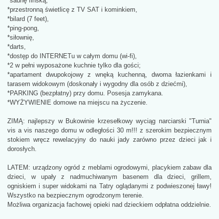
*saunę fińską,
*przestronną świetlicę z TV SAT i kominkiem,
*bilard (7 feet),
*ping-pong,
*siłownię,
*darts,
*dostęp do INTERNETu w całym domu (wi-fi),
*2 w pełni wyposażone kuchnie tylko dla gości;
*apartament dwupokojowy z wnęką kuchenną, dwoma łazienkami i
tarasem widokowym (doskonały i wygodny dla osób z dziećmi),
*PARKING (bezpłatny) przy domu. Posesja zamykana.
*WYŻYWIENIE domowe na miejscu na życzenie.
ZIMĄ: najlepszy w Bukowinie krzesełkowy wyciąg narciarski "Turnia"
vis a vis naszego domu w odległości 30 m!!! z szerokim bezpiecznym
stokiem wręcz rewelacyjny do nauki jady zarówno przez dzieci jak i
dorosłych.
LATEM: urządzony ogród z meblami ogrodowymi, placykiem zabaw dla
dzieci, w upały z nadmuchiwanym basenem dla dzieci, grillem,
ogniskiem i super widokami na Tatry oglądanymi z podwieszonej ławy!
Wszystko na bezpiecznym ogrodzonym terenie.
Możliwa organizacja fachowej opieki nad dzieckiem odpłatna oddzielnie.