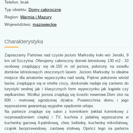
Telefon: brak
Typ obiektu:
Domy całoroczne
Region:
Warmia i Mazury
Województwo:
mazowieckie
Charakterystyka
Zapraszamy Państwa nad czyste jezioro Marksoby koło wsi Jerutki, 9
km od Szczytna. Oferujemy całoroczny domek letniskowy 130 m2 - 10
osobowy znajdujący się ok.150 m od jeziora, położony na osiedlu
domków letniskowych otoczonych lasem. Jezioro Marksoby to idealne
miejsce dla amatorów wypoczynku nad wodą. Piękne położenie wśród
lasów, znajdujące się w strefie ciszy, doskonale nadaje się zarówno do
turystyki wodnej jak i klasycznych form wypoczynku jak kąpiele czy
wędkarstwo. Wzdłuż jeziora znajdują się ścieżki rowerowe.Dom stoi na
600 - metrowej ogrodzonej działce. Powierzchnia domu i jego
wyposażenie gwarantują wygodne spędzenie urlopu.
Na parterze znajduje się salon z kominkiem (wkład kominkowy z
rozprowadzeniem ciepła) i TV, kuchnia z jadalnią wyposażona w
kuchenkę gazową 4-palnikową, zlew, lodówkę, kuchenkę mikrofalową,
czajnik bezprzewodowy, zastawę stołową. Oprócz tego na parterze