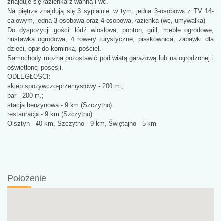
znajduje się łazienka z wanną i wc.
Na piętrze znajdują się 3 sypialnie, w tym: jedna 3-osobowa z TV 14-
calowym, jedna 3-osobowa oraz 4-osobowa, łazienka (wc, umywalka)
Do dyspozycji gości: łódź wiosłowa, ponton, grill, meble ogrodowe,
huśtawka ogrodowa, 4 rowery turystyczne, piaskownica, zabawki dla
dzieci, opał do kominka, pościel.
Samochody można pozostawić pod wiatą garażową lub na ogrodzonej i
oświetlonej posesji.
ODLEGŁOŚCI:
sklep spożywczo-przemysłowy - 200 m.;
bar - 200 m.;
stacja benzynowa - 9 km (Szczytno)
restauracja - 9 km (Szczytno)
Olsztyn - 40 km, Szczytno - 9 km, Świętajno - 5 km
Położenie