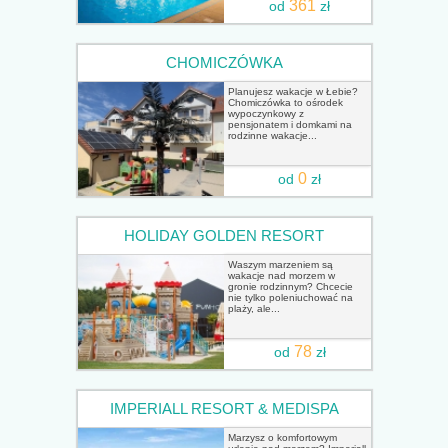
361
od
zł
CHOMICZÓWKA
Planujesz wakacje w Łebie?
Chomiczówka to ośrodek
wypoczynkowy z
pensjonatem i domkami na
rodzinne wakacje...
0
od
zł
HOLIDAY GOLDEN RESORT
Waszym marzeniem są
wakacje nad morzem w
gronie rodzinnym? Chcecie
nie tylko poleniuchować na
plaży, ale...
78
od
zł
IMPERIALL RESORT & MEDISPA
Marzysz o komfortowym