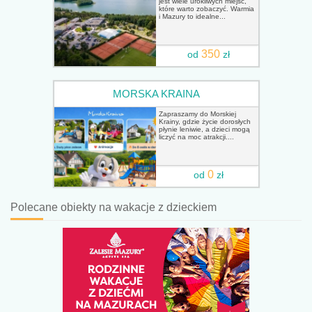
jest wiele urokliwych miejsc,
które warto zobaczyć. Warmia
i Mazury to idealne...
350
od
zł
MORSKA KRAINA
Zapraszamy do Morskiej
Krainy, gdzie życie dorosłych
płynie leniwie, a dzieci mogą
liczyć na moc atrakcji....
0
od
zł
Polecane obiekty na wakacje z dzieckiem