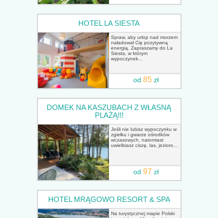
HOTEL LA SIESTA
Spraw, aby urlop nad morzem
naładował Cię pozytywną
energią. Zapraszamy do La
Siesta, w którym
wypoczynek...
85
od
zł
DOMEK NA KASZUBACH Z WŁASNĄ
PLAŻĄ!!!
Jeśli nie lubisz wypoczynku w
zgiełku i gwarze ośrodków
wczasowych, natomiast
uwielbiasz ciszę, las, jezioro...
97
od
zł
HOTEL MRĄGOWO RESORT & SPA
Na turystycznej mapie Polski