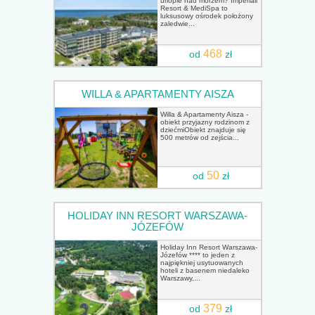
urlopie nad morzem? Imperiall
Resort & MediSpa to
luksusowy ośrodek położony
zaledwie...
468
od
zł
WILLA & APARTAMENTY AISZA
Willa & Apartamenty Aisza -
obiekt przyjazny rodzinom z
dziećmiObiekt znajduje się
500 metrów od zejścia...
50
od
zł
HOLIDAY INN RESORT WARSZAWA-
JÓZEFÓW
Holiday Inn Resort Warszawa-
Józefów **** to jeden z
najpiękniej usytuowanych
hoteli z basenem niedaleko
Warszawy,...
379
od
zł