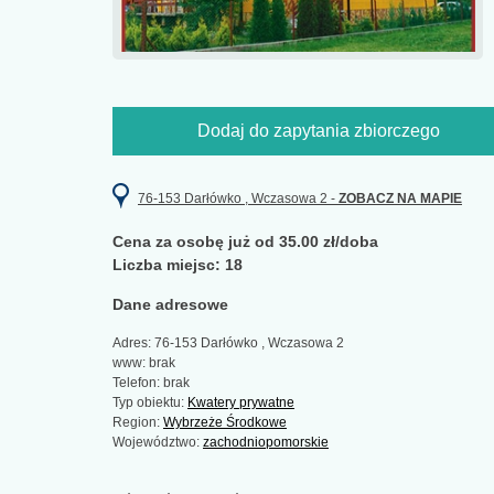
Dodaj do zapytania zbiorczego
76-153 Darłówko , Wczasowa 2 -
ZOBACZ NA MAPIE
Cena za osobę już od 35.00 zł/doba
Liczba miejsc: 18
Dane adresowe
Adres: 76-153 Darłówko , Wczasowa 2
www: brak
Telefon: brak
Typ obiektu:
Kwatery prywatne
Region:
Wybrzeże Środkowe
Województwo:
zachodniopomorskie