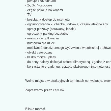
- pokoje z łazienkami
- 2-, 3-, 4-osobowe
- część pokoi z balkonami
- TV
- bezpłatny dostęp do internetu
- ogólnodostępna kuchenka, lodówka, czajnik elektryczny
- sprzęt plażowy (parawany, leżaki)
- ogrodzony parking bezpłatny
- miejsce do grillowania
- huśtawka dla dzieci
- możliwość całodziennego wyżywienia w pobliskiej stołówc
- obiekt całoroczny
- blisko morza i plaży
- do ceny należy doliczyć opłatę klimatyczną, zgodną z ce
- korzystanie z parkingu, sprzętu plażowego i internetu jest
Wolne miejsca w atrakcyjnych terminach np. wakacje, wee
Zapraszamy przez cały rok!
Blisko morza!