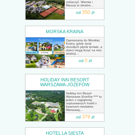
zobaczyć. Warmia i
Mazury to idealne...
350
od
zł
MORSKA KRAINA
Zapraszamy do Morskiej
Krainy, gdzie życie
dorosłych płynie leniwie, a
dzieci mogą liczyć na moc
atrakcji....
0
od
zł
HOLIDAY INN RESORT
WARSZAWA-JÓZEFÓW
Holiday Inn Resort
Warszawa-Józefów **** to
jeden z najpiękniej
usytuowanych hoteli z
basenem niedaleko
Warszawy,...
379
od
zł
HOTEL LA SIESTA