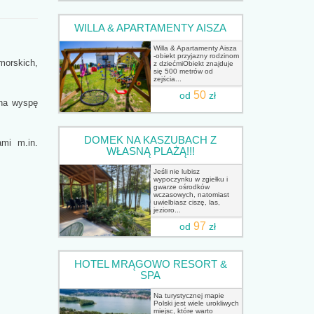
WILLA & APARTAMENTY AISZA
Willa & Apartamenty Aisza
-obiekt przyjazny rodzinom
morskich,
z dziećmiObiekt znajduje
się 500 metrów od
zejścia...
50
od
zł
 na wyspę
DOMEK NA KASZUBACH Z
ami m.in.
WŁASNĄ PLAŻĄ!!!
Jeśli nie lubisz
wypoczynku w zgiełku i
gwarze ośrodków
wczasowych, natomiast
uwielbiasz ciszę, las,
jezioro...
97
od
zł
HOTEL MRĄGOWO RESORT &
SPA
Na turystycznej mapie
Polski jest wiele urokliwych
miejsc, które warto