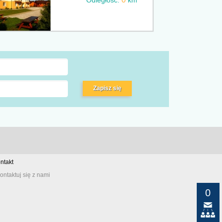
Odległość:
km
Zapisz się
ntakt
ontaktuj się z nami
0