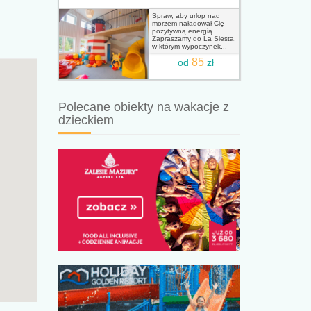
Spraw, aby urlop nad
morzem naładował Cię
pozytywną energią.
Zapraszamy do La Siesta,
w którym wypoczynek...
85
od
zł
Polecane obiekty na wakacje z
dzieckiem