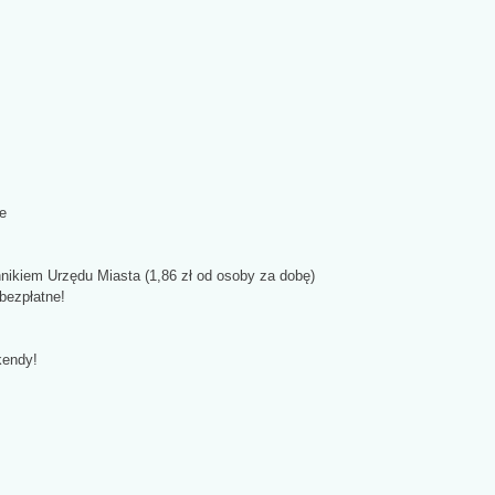
e
nnikiem Urzędu Miasta (1,86 zł od osoby za dobę)
 bezpłatne!
kendy!