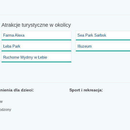
Atrakcje turystyczne
w okolicy
Farma Alexa
Sea Park Sarbsk
Łeba Park
Illuzeum
Ruchome Wydmy w Łebie
ienia dla dzieci:
Sport i rekreacja:
aw
rodzony