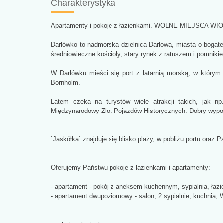
Charakterystyka
Apartamenty i pokoje z łazienkami. WOLNE MIEJSCA WI
Darłówko to nadmorska dzielnica Darłowa, miasta o bogatej
średniowieczne kościoły, stary rynek z ratuszem i pomniki
W Darłówku mieści się port z latarnią morską, w którym
Bornholm.
Latem czeka na turystów wiele atrakcji takich, jak np
Międzynarodowy Zlot Pojazdów Historycznych. Dobry wypoc
`Jaskółka` znajduje się blisko plaży, w pobliżu portu oraz
Oferujemy Państwu pokoje z łazienkami i apartamenty:
- apartament - pokój z aneksem kuchennym, sypialnia, łazie
- apartament dwupoziomowy - salon, 2 sypialnie, kuchnia, WC