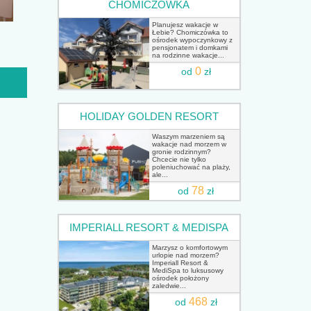
CHOMICZÓWKA
Planujesz wakacje w
Łebie? Chomiczówka to
ośrodek wypoczynkowy z
pensjonatem i domkami
na rodzinne wakacje...
0
od
zł
HOLIDAY GOLDEN RESORT
Waszym marzeniem są
wakacje nad morzem w
gronie rodzinnym?
Chcecie nie tylko
poleniuchować na plaży,
ale...
78
od
zł
IMPERIALL RESORT & MEDISPA
Marzysz o komfortowym
urlopie nad morzem?
Imperiall Resort &
MediSpa to luksusowy
ośrodek położony
zaledwie...
468
od
zł