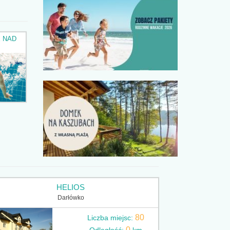
 NAD
HELIOS
Darłówko
80
Liczba miejsc:
0