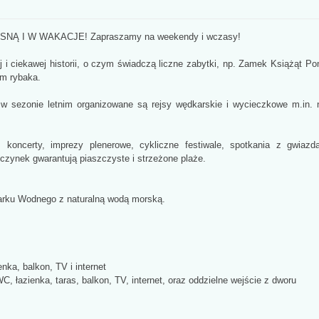
OSNĄ I W WAKACJE! Zapraszamy na weekendy i wczasy!
 i ciekawej historii, o czym świadczą liczne zabytki, np. Zamek Książąt Po
em rybaka.
 w sezonie letnim organizowane są rejsy wędkarskie i wycieczkowe m.in.
. koncerty, imprezy plenerowe, cykliczne festiwale, spotkania z gwiazd
zynek gwarantują piaszczyste i strzeżone plaże.
 Parku Wodnego z naturalną wodą morską.
nka, balkon, TV i internet
, łazienka, taras, balkon, TV, internet, oraz oddzielne wejście z dworu