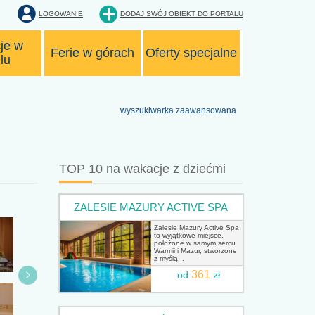
LOGOWANIE
DODAJ SWÓJ OBIEKT
DO PORTALU
je w
Ferie w górach
Oferty specjalne
lu
wyszukiwarka zaawansowana
TOP 10 na wakacje z dziećmi
ZALESIE MAZURY ACTIVE SPA
Zalesie Mazury Active Spa
to wyjątkowe miejsce,
położone w samym sercu
Warmii i Mazur, stworzone
z myślą...
361
od
zł