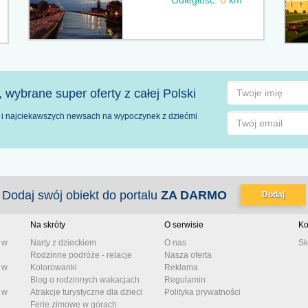
Odległość:
km
 wybrane super oferty z całej Polski
ch i najciekawszych newsach na wypoczynek z dziećmi
Dodaj swój obiekt do portalu
ZA DARMO
Dodaj
Na skróty
O serwisie
Ko
 w
Narty z dzieckiem
O nas
Sk
Rodzinne podróże - relacje
Nasza oferta
 w
Kolorowanki
Reklama
Blog o rodzinnych wakacjach
Regulamin
 w
Atrakcje turystyczne dla dzieci
Polityka prywatności
Ferie zimowe w górach