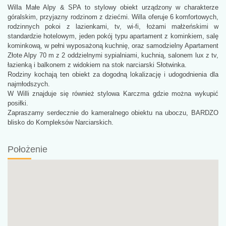
Willa Małe Alpy & SPA to stylowy obiekt urządzony w charakterze
góralskim, przyjazny rodzinom z dziećmi. Willa oferuje 6 komfortowych,
rodzinnych pokoi z lazienkami, tv, wi-fi, łożami małżeńskimi w
standardzie hotelowym, jeden pokój typu apartament z kominkiem, salę
kominkową, w pełni wyposażoną kuchnię, oraz samodzielny Apartament
Złote Alpy 70 m z 2 oddzielnymi sypialniami, kuchnią, salonem lux z tv,
łazienką i balkonem z widokiem na stok narciarski Słotwinka.
Rodziny kochają ten obiekt za dogodną lokalizację i udogodnienia dla
najmłodszych.
W Willi znajduje się również stylowa Karczma gdzie można wykupić
posiłki.
Zapraszamy serdecznie do kameralnego obiektu na uboczu, BARDZO
blisko do Kompleksów Narciarskich.
Położenie