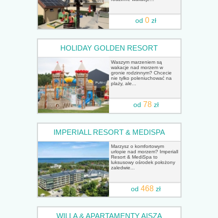
0
od
zł
HOLIDAY GOLDEN RESORT
Waszym marzeniem są
wakacje nad morzem w
gronie rodzinnym? Chcecie
nie tylko poleniuchować na
plaży, ale...
78
od
zł
IMPERIALL RESORT & MEDISPA
Marzysz o komfortowym
urlopie nad morzem? Imperiall
Resort & MediSpa to
luksusowy ośrodek położony
zaledwie...
468
od
zł
WILLA & APARTAMENTY AISZA