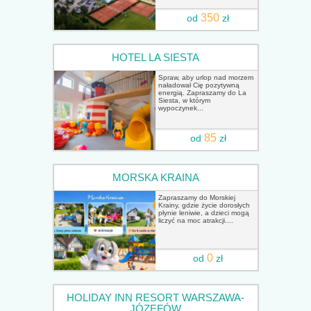
350
od
zł
HOTEL LA SIESTA
Spraw, aby urlop nad morzem
naładował Cię pozytywną
energią. Zapraszamy do La
Siesta, w którym
wypoczynek...
85
od
zł
MORSKA KRAINA
Zapraszamy do Morskiej
Krainy, gdzie życie dorosłych
płynie leniwie, a dzieci mogą
liczyć na moc atrakcji....
0
od
zł
HOLIDAY INN RESORT WARSZAWA-
JÓZEFÓW