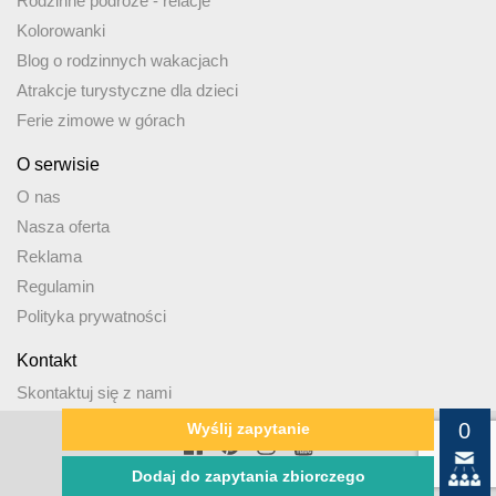
Rodzinne podróże - relacje
Kolorowanki
Blog o rodzinnych wakacjach
Atrakcje turystyczne dla dzieci
Ferie zimowe w górach
O serwisie
O nas
Nasza oferta
Reklama
Regulamin
Polityka prywatności
Kontakt
Skontaktuj się z nami
0
Wyślij zapytanie
wakacjezdzieckiem.pl. All rights reserved
Dodaj do zapytania zbiorczego
Wykonanie:
Paweł Kazimirowicz użyteczne strony www