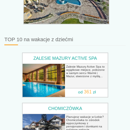
TOP 10 na wakacje z dziećmi
ZALESIE MAZURY ACTIVE SPA
Zalesie Mazury Active Spa to
wyjątkowe miejsce, położone
w samym sercu Warmii i
Mazur, stworzone z myślą...
361
od
zł
CHOMICZÓWKA
Planujesz wakacje w Łebie?
Chomiczówka to ośrodek
wypoczynkowy z
pensjonatem i domkami na
rodzinne wakacje...