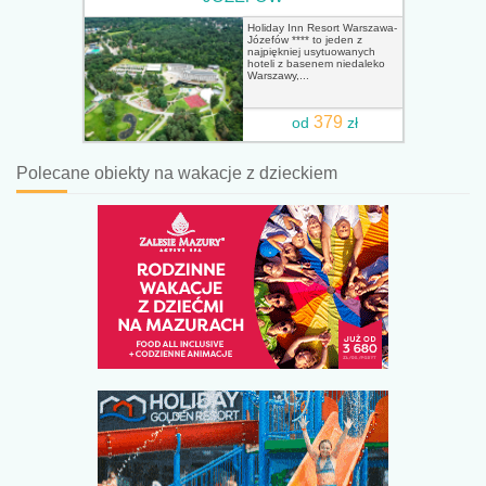
Holiday Inn Resort Warszawa-
Józefów **** to jeden z
najpiękniej usytuowanych
hoteli z basenem niedaleko
Warszawy,...
379
od
zł
Polecane obiekty na wakacje z dzieckiem