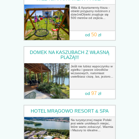
Willa & Apartamenty Aisza -
obiekt przyjazny rodzinom z
dziećmiObiekt znajduje się
500 metrów od zejścia...
50
od
zł
DOMEK NA KASZUBACH Z WŁASNĄ
PLAŻĄ!!!
Jeśli nie lubisz wypoczynku w
zgiełku i gwarze ośrodków
wczasowych, natomiast
uwielbiasz ciszę, las, jezioro...
97
od
zł
HOTEL MRĄGOWO RESORT & SPA
Na turystycznej mapie Polski
jest wiele urokliwych miejsc,
które warto zobaczyć. Warmia
i Mazury to idealne...