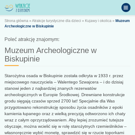
Strona główna
»
Atrakcje turystyczne dla dzieci
»
Kujawy i okolica
»
Muzeum
Archeologiczne w Biskupinie
Poleć atrakcję znajomym:
Muzeum Archeologiczne w
Biskupinie
Starożytna osada w Biskupinie została odkryta w 1933 r. przez
miejscowego nauczyciela – Walentego Szwajcera – i do dzisiaj
stanowi jeden z najbardziej znanych rezerwatów
archeologicznych w Europie Środkowej. Drewniane konstrukcje
grodu sięgają czasów sprzed 2700 lat! Specjalnie dla Was
przygotowano rekonstrukcję sposobu życia osadników z epoki
kamienia łupanego oraz z wielką precyzją odtworzono ich chaty
wraz z całym oprzyrządowaniem. Aby lepiej zrozumieć tutejsze
obyczaje, można wcielić się w rolę starożytnych rzemieślników –
własnoręcznie wybić monetę, sprawdzić się w rzucie toporkami