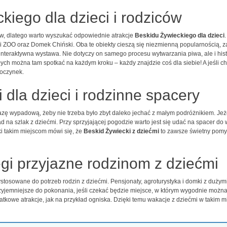
kiego dla dzieci i rodziców
ów, dlatego warto wyszukać odpowiednie atrakcje
Beskidu Żywieckiego dla dzieci
ni ZOO oraz Domek Chiński. Oba te obiekty cieszą się niezmienną popularnością, z
interaktywna wystawa. Nie dotyczy on samego procesu wytwarzania piwa, ale i his
łych można tam spotkać na każdym kroku – każdy znajdzie coś dla siebie! A jeśli ch
poczynek.
 dla dzieci i rodzinne spacery
zę wypadową, żeby nie trzeba było zbyt daleko jechać z małym podróżnikiem. Jeże
ad na szlak z dziećmi. Przy sprzyjającej pogodzie warto jest się udać na spacer
i takim miejscom mówi się, że
Beskid Żywiecki z dziećmi
to zawsze świetny pomys
egi przyjazne rodzinom z dziećmi
stosowane do potrzeb rodzin z dziećmi. Pensjonaty, agroturystyka i domki z dużym
yjemniejsze do pokonania, jeśli czekać będzie miejsce, w którym wygodnie można
tkowe atrakcje, jak na przykład ogniska. Dzięki temu wakacje z dziećmi w takim m