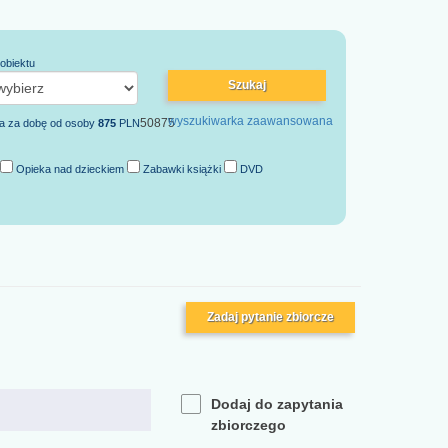
obiektu
Szukaj
wyszukiwarka zaawansowana
50
875
a za dobę od osoby
875
PLN
Opieka nad dzieckiem
Zabawki książki
DVD
Zadaj pytanie zbiorcze
Dodaj do zapytania
zbiorczego