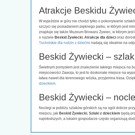
Atrakcje Beskidu Żywiec
W wyjeździe w góry nie chodzi tylko o pokonywanie szlak
szczyci się posiadaniem pięknego parku, w którym jest mi
znajduje się także Muzeum Browaru Żywiec, w którym jest 
o nazwie
Beskid Żywiecki. Atrakcje dla dzieci
oraz doros
Tucholskie dla rodzin z dziećmi
nadają się idealnie na od
Beskid Żywiecki – szlaki
Świetnym pomysłem jest znalezienie takiego miejsca na ba
miejscowości Zawoja, to jest to doskonałe miejsce na wyp
łatwa nawet dla terenowego wózka, przyjemna trasa. Dzięk
dzieckiem
.
Beskid Żywiecki – nocl
Noclegi w pobliżu szlaków górskich są na ogół dobrze przy
miejscu, jak
Beskid Żywiecki. Szlaki z dzieckiem
będą prz
najmłodszych, a lokalni gospodarze często organizują doda