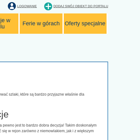
LOGOWANIE
DODAJ SWÓJ OBIEKT
DO PORTALU
je w
Ferie w górach
Oferty specjalne
lu
ać szlaki, które są bardzo przyjazne właśnie dla
je
a pewno jest to bardzo dobra decyzja! Takim doskonałym
ć się w rejon zarówno z niemowlakiem, jak i z większym