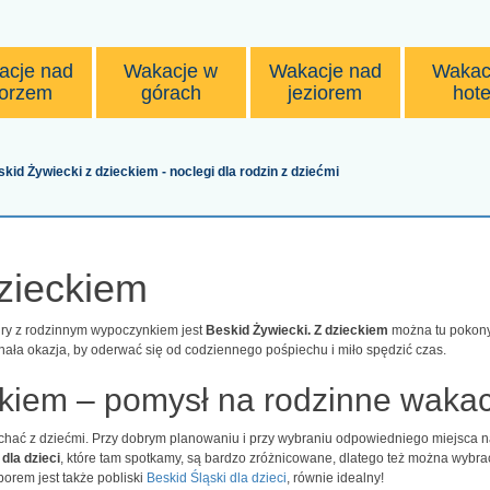
acje nad
Wakacje w
Wakacje nad
Wakac
orzem
górach
jeziorem
hote
kid Żywiecki z dzieckiem - noclegi dla rodzin z dziećmi
dzieckiem
tury z rodzinnym wypoczynkiem jest
Beskid Żywiecki. Z dzieckiem
można tu pokonyw
nała okazja, by oderwać się od codziennego pośpiechu i miło spędzić czas.
ckiem – pomysł na rodzinne wakac
hać z dziećmi. Przy dobrym planowaniu i przy wybraniu odpowiedniego miejsca n
dla dzieci
, które tam spotkamy, są bardzo zróżnicowane, dlatego też można wybra
orem jest także pobliski
Beskid Śląski dla dzieci
, równie idealny!