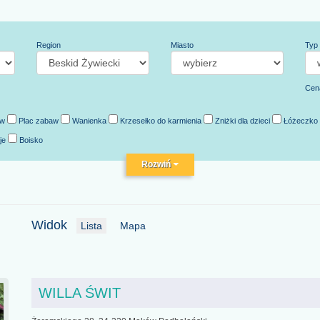
Region
Miasto
Typ 
Cen
aw
Plac zabaw
Wanienka
Krzesełko do karmienia
Zniżki dla dzieci
Łóżeczko
je
Boisko
Rozwiń
Widok
Lista
Mapa
WILLA ŚWIT