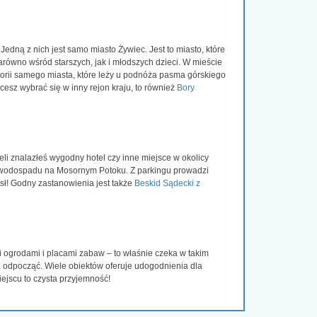
. Jedną z nich jest samo miasto Żywiec. Jest to miasto, które
arówno wśród starszych, jak i młodszych dzieci. W mieście
torii samego miasta, które leży u podnóża pasma górskiego
cesz wybrać się w inny rejon kraju, to również
Bory
li znalazłeś wygodny hotel czy inne miejsce w okolicy
 do wodospadu na Mosornym Potoku. Z parkingu prowadzi
ł! Godny zastanowienia jest także
Beskid Sądecki z
i ogrodami i placami zabaw – to właśnie czeka w takim
 odpocząć. Wiele obiektów oferuje udogodnienia dla
iejscu to czysta przyjemność!