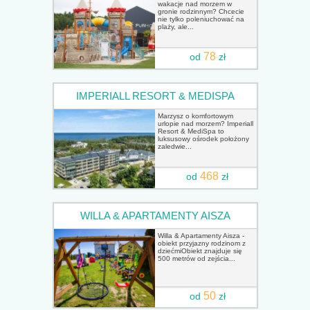
wakacje nad morzem w
gronie rodzinnym? Chcecie
nie tylko poleniuchować na
plaży, ale...
78
od
zł
IMPERIALL RESORT & MEDISPA
Marzysz o komfortowym
urlopie nad morzem? Imperiall
Resort & MediSpa to
luksusowy ośrodek położony
zaledwie...
468
od
zł
WILLA & APARTAMENTY AISZA
Willa & Apartamenty Aisza -
obiekt przyjazny rodzinom z
dziećmiObiekt znajduje się
500 metrów od zejścia...
50
od
zł