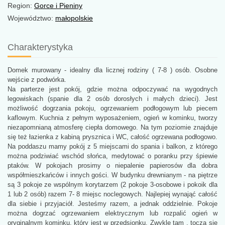
Region:
Gorce i Pieniny
Województwo:
małopolskie
Charakterystyka
Domek murowany - idealny dla licznej rodziny ( 7-8 ) osób. Osobne
wejście z podwórka.
Na parterze jest pokój, gdzie można odpoczywać na wygodnych
legowiskach (spanie dla 2 osób dorosłych i małych dzieci). Jest
możliwość dogrzania pokoju, ogrzewaniem podłogowym lub piecem
kaflowym. Kuchnia z pełnym wyposażeniem, ogień w kominku, tworzy
niezapomnianą atmosferę ciepła domowego. Na tym poziomie znajduje
się też łazienka z kabiną prysznica i WC, całość ogrzewana podłogowo.
Na poddaszu mamy pokój z 5 miejscami do spania i balkon, z którego
można podziwiać wschód słońca, medytować o poranku przy śpiewie
ptaków. W pokojach prosimy o niepalenie papierosów dla dobra
współmieszkańców i innych gości. W budynku drewnianym - na piętrze
są 3 pokoje ze wspólnym korytarzem (2 pokoje 3-osobowe i pokoik dla
1 lub 2 osób) razem 7- 8 miejsc noclegowych. Najlepiej wynająć całość
dla siebie i przyjaciół. Jesteśmy razem, a jednak oddzielnie. Pokoje
można dogrzać ogrzewaniem elektrycznym lub rozpalić ogień w
oryginalnym kominku, który jest w przedsionku. Zwykle tam , toczą się