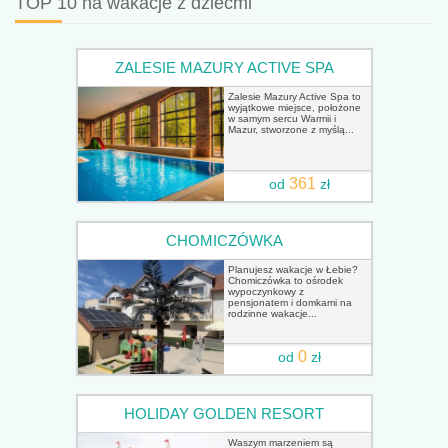
TOP 10 na wakacje z dziećmi
ZALESIE MAZURY ACTIVE SPA
Zalesie Mazury Active Spa to
wyjątkowe miejsce, położone
w samym sercu Warmii i
Mazur, stworzone z myślą...
361
od
zł
CHOMICZÓWKA
Planujesz wakacje w Łebie?
Chomiczówka to ośrodek
wypoczynkowy z
pensjonatem i domkami na
rodzinne wakacje...
0
od
zł
HOLIDAY GOLDEN RESORT
Waszym marzeniem są