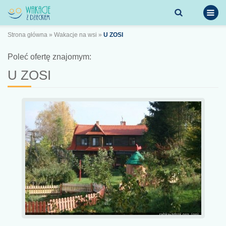
Strona główna
»
Wakacje na wsi
»
U ZOSI
Poleć ofertę znajomym:
U ZOSI