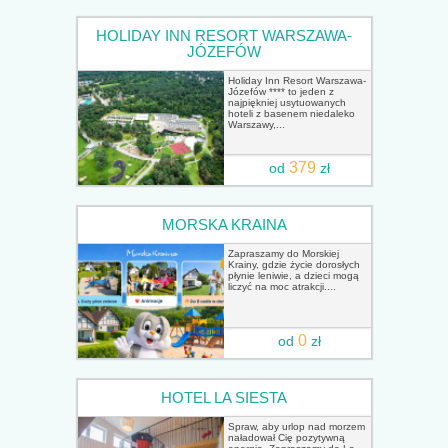
HOLIDAY INN RESORT WARSZAWA-
JÓZEFÓW
Holiday Inn Resort Warszawa-
Józefów **** to jeden z
najpiękniej usytuowanych
hoteli z basenem niedaleko
Warszawy,...
379
od
zł
MORSKA KRAINA
Zapraszamy do Morskiej
Krainy, gdzie życie dorosłych
płynie leniwie, a dzieci mogą
liczyć na moc atrakcji....
0
od
zł
HOTEL LA SIESTA
Spraw, aby urlop nad morzem
naładował Cię pozytywną