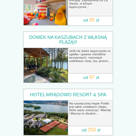
energią. Zapraszamy do La
Siesta, w którym
wypoczynek...
85
od
zł
DOMEK NA KASZUBACH Z WŁASNĄ
PLAŻĄ!!!
Jeśli nie lubisz wypoczynku w
zgiełku i gwarze ośrodków
wczasowych, natomiast
uwielbiasz ciszę, las, jezioro...
97
od
zł
HOTEL MRĄGOWO RESORT & SPA
Na turystycznej mapie Polski
jest wiele urokliwych miejsc,
które warto zobaczyć. Warmia
i Mazury to idealne...
350
od
zł