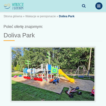
Strona główna
»
Wakacje w pensjonacie
»
Doliva Park
Poleć ofertę znajomym:
Doliva Park