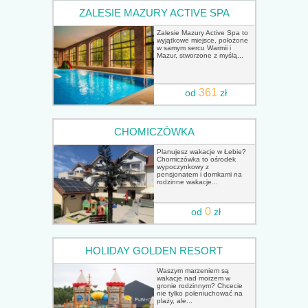
ZALESIE MAZURY ACTIVE SPA
Zalesie Mazury Active Spa to
wyjątkowe miejsce, położone
w samym sercu Warmii i
Mazur, stworzone z myślą...
361
od
zł
CHOMICZÓWKA
Planujesz wakacje w Łebie?
Chomiczówka to ośrodek
wypoczynkowy z
pensjonatem i domkami na
rodzinne wakacje...
0
od
zł
HOLIDAY GOLDEN RESORT
Waszym marzeniem są
wakacje nad morzem w
gronie rodzinnym? Chcecie
nie tylko poleniuchować na
plaży, ale...