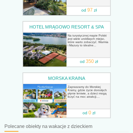
97
od
zł
HOTEL MRĄGOWO RESORT & SPA
Na turystycznej mapie Polski
jest wiele urokliwych miejsc,
które warto zobaczyć. Warmia
i Mazury to idealne...
350
od
zł
MORSKA KRAINA
Zapraszamy do Morskiej
Krainy, gdzie życie dorosłych
płynie leniwie, a dzieci mogą
liczyć na moc atrakcji....
0
od
zł
Polecane obiekty na wakacje z dzieckiem