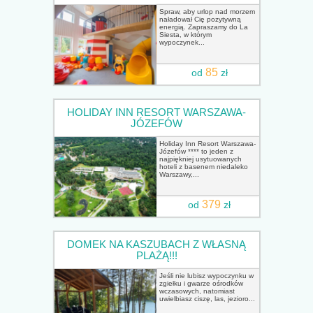
Spraw, aby urlop nad morzem
naładował Cię pozytywną
energią. Zapraszamy do La
Siesta, w którym
wypoczynek...
85
od
zł
HOLIDAY INN RESORT WARSZAWA-
JÓZEFÓW
Holiday Inn Resort Warszawa-
Józefów **** to jeden z
najpiękniej usytuowanych
hoteli z basenem niedaleko
Warszawy,...
379
od
zł
DOMEK NA KASZUBACH Z WŁASNĄ
PLAŻĄ!!!
Jeśli nie lubisz wypoczynku w
zgiełku i gwarze ośrodków
wczasowych, natomiast
uwielbiasz ciszę, las, jezioro...