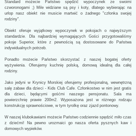
Standard możecie Państwo spędzić wypoczynek ze swoimi
czworonogami ;) Mile widziane są psy i koty, dlatego wybierając na
urlop nasz obiekt nie musicie martwić o żadnego "członka swojej
rodziny".
Obiekt oferuje wyjątkowy wypoczynek w pokojach o najwyższym
standardzie. Dla najbardziej wymagających Gości przygotowaliśmy
pokoje Superior, które z pewnością są dostosowane do Państwa
indywidualnych potrzeb.
Ponadto możecie Państwo skorzystać z naszej bogatej oferty
wyżywienia. Oferujemy kuchnię polską, domową idealną dla całej
rodziny.
Jako jedyni w Krynicy Morskiej oferujemy profesjonalną, wewnętrzną
salę zabaw dla dzieci - Kids Club Cafe. Członkostwo w nim jest gratis
dla dzieci, będącymi gośćmi naszego pensjonatu. Sala ma
powierzchnię prawie 200m2. Wyposażona jest w różnego rodzaju
konstrukcję sprawnościowe, w tym tyrolkę oraz zjazd pontonowy.
W naszej klubokawiarni możecie Państwo codziennie spędzić miło czas
z dziećmi! Na pewno urozmaici go nasza oferta pysznych kaw i
domowych wypieków.