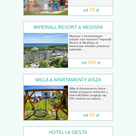
78
od
zł
IMPERIALL RESORT & MEDISPA
Marzysz o komfortowym
urlopie nad morzem? Imperiall
Resort & MediSpa to
luksusowy ośrodek położony
zaledwie...
468
od
zł
WILLA & APARTAMENTY AISZA
Willa & Apartamenty Aisza -
obiekt przyjazny rodzinom z
dziećmiObiekt znajduje się
500 metrów od zejścia...
50
od
zł
HOTEL LA SIESTA