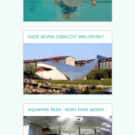
GDZIE MOŻNA ZOBACZYĆ WIELORYBA?...
AQUAPARK REDA - NOWY PARK WODNY...