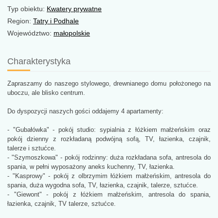
Typ obiektu:
Kwatery prywatne
Region:
Tatry i Podhale
Województwo:
małopolskie
Charakterystyka
Zapraszamy do naszego stylowego, drewnianego domu położonego na
uboczu, ale blisko centrum.
Do dyspozycji naszych gości oddajemy 4 apartamenty:
- "Gubałówka" - pokój studio: sypialnia z łóżkiem małżeńskim oraz
pokój dzienny z rozkładaną podwójną sofą, TV, łazienka, czajnik,
talerze i sztućce.
- "Szymoszkowa" - pokój rodzinny: duża rozkładana sofa, antresola do
spania, w pełni wyposażony aneks kuchenny, TV, łazienka.
- "Kasprowy" - pokój z olbrzymim łóżkiem małżeńskim, antresola do
spania, duża wygodna sofa, TV, łazienka, czajnik, talerze, sztućce.
- "Giewont" - pokój z łóżkiem małżeńskim, antresola do spania,
łazienka, czajnik, TV talerze, sztućce.