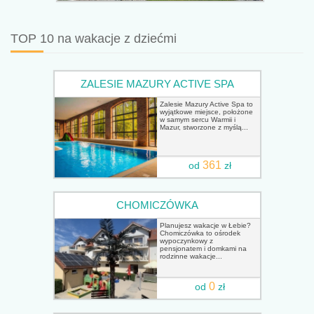
TOP 10 na wakacje z dziećmi
ZALESIE MAZURY ACTIVE SPA
Zalesie Mazury Active Spa to
wyjątkowe miejsce, położone
w samym sercu Warmii i
Mazur, stworzone z myślą...
361
od
zł
CHOMICZÓWKA
Planujesz wakacje w Łebie?
Chomiczówka to ośrodek
wypoczynkowy z
pensjonatem i domkami na
rodzinne wakacje...
0
od
zł