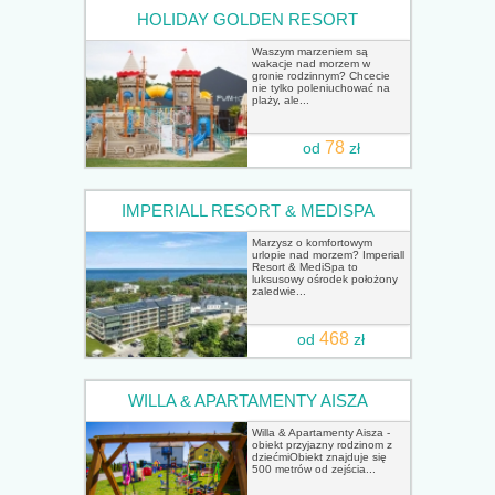
HOLIDAY GOLDEN RESORT
Waszym marzeniem są
wakacje nad morzem w
gronie rodzinnym? Chcecie
nie tylko poleniuchować na
plaży, ale...
78
od
zł
IMPERIALL RESORT & MEDISPA
Marzysz o komfortowym
urlopie nad morzem? Imperiall
Resort & MediSpa to
luksusowy ośrodek położony
zaledwie...
468
od
zł
WILLA & APARTAMENTY AISZA
Willa & Apartamenty Aisza -
obiekt przyjazny rodzinom z
dziećmiObiekt znajduje się
500 metrów od zejścia...