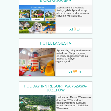
MORSKA KRAINA
Zapraszamy do Morskiej
Krainy, gdzie życie dorosłych
płynie leniwie, a dzieci mogą
liczyć na moc atrakcji....
0
od
zł
HOTEL LA SIESTA
Spraw, aby urlop nad morzem
naładował Cię pozytywną
energią. Zapraszamy do La
Siesta, w którym
wypoczynek...
85
od
zł
HOLIDAY INN RESORT WARSZAWA-
JÓZEFÓW
Holiday Inn Resort Warszawa-
Józefów **** to jeden z
najpiękniej usytuowanych
hoteli z basenem niedaleko
Warszawy,...