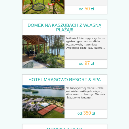
50
od
zł
DOMEK NA KASZUBACH Z WŁASNĄ
PLAŻĄ!!!
Jeśli nie lubisz wypoczynku w
zgiełku i gwarze ośrodków
wczasowych, natomiast
uwielbiasz ciszę, las, jezioro...
97
od
zł
HOTEL MRĄGOWO RESORT & SPA
Na turystycznej mapie Polski
jest wiele urokliwych miejsc,
które warto zobaczyć. Warmia
i Mazury to idealne...
350
od
zł