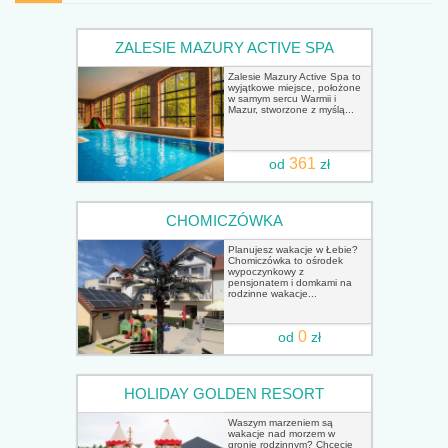
ZALESIE MAZURY ACTIVE SPA
Zalesie Mazury Active Spa to
wyjątkowe miejsce, położone
w samym sercu Warmii i
Mazur, stworzone z myślą...
361
od
zł
CHOMICZÓWKA
Planujesz wakacje w Łebie?
Chomiczówka to ośrodek
wypoczynkowy z
pensjonatem i domkami na
rodzinne wakacje...
0
od
zł
HOLIDAY GOLDEN RESORT
Waszym marzeniem są
wakacje nad morzem w
gronie rodzinnym? Chcecie