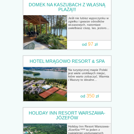
DOMEK NA KASZUBACH Z WŁASNĄ
PLAŻĄ!!!
Jeśli nie lubisz wypoczynku w
zgiełku i gwarze ośrodków
wczasowych, natomiast
uwielbiasz ciszę, las, jezioro...
97
od
zł
HOTEL MRĄGOWO RESORT & SPA
Na turystycznej mapie Polski
jest wiele urokliwych miejsc,
które warto zobaczyć. Warmia
i Mazury to idealne...
350
od
zł
HOLIDAY INN RESORT WARSZAWA-
JÓZEFÓW
Holiday Inn Resort Warszawa-
Józefów **** to jeden z
najpiękniej usytuowanych