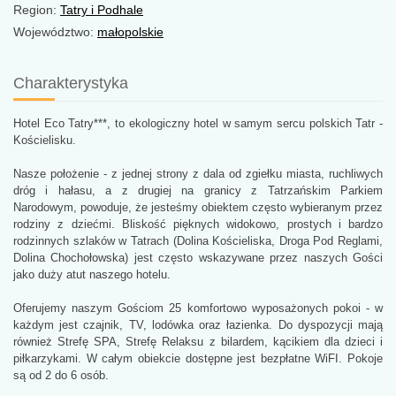
Region:
Tatry i Podhale
Województwo:
małopolskie
Charakterystyka
Hotel Eco Tatry***, to ekologiczny hotel w samym sercu polskich Tatr -
Kościelisku.
Nasze położenie - z jednej strony z dala od zgiełku miasta, ruchliwych
dróg i hałasu, a z drugiej na granicy z Tatrzańskim Parkiem
Narodowym, powoduje, że jesteśmy obiektem często wybieranym przez
rodziny z dziećmi. Bliskość pięknych widokowo, prostych i bardzo
rodzinnych szlaków w Tatrach (Dolina Kościeliska, Droga Pod Reglami,
Dolina Chochołowska) jest często wskazywane przez naszych Gości
jako duży atut naszego hotelu.
Oferujemy naszym Gościom 25 komfortowo wyposażonych pokoi - w
każdym jest czajnik, TV, lodówka oraz łazienka. Do dyspozycji mają
również Strefę SPA, Strefę Relaksu z bilardem, kącikiem dla dzieci i
piłkarzykami. W całym obiekcie dostępne jest bezpłatne WiFI. Pokoje
są od 2 do 6 osób.