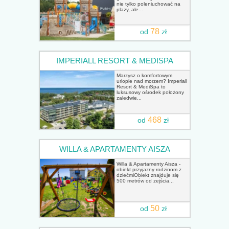
nie tylko poleniuchować na
plaży, ale...
78
od
zł
IMPERIALL RESORT & MEDISPA
Marzysz o komfortowym
urlopie nad morzem? Imperiall
Resort & MediSpa to
luksusowy ośrodek położony
zaledwie...
468
od
zł
WILLA & APARTAMENTY AISZA
Willa & Apartamenty Aisza -
obiekt przyjazny rodzinom z
dziećmiObiekt znajduje się
500 metrów od zejścia...
50
od
zł