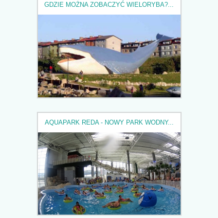
GDZIE MOŻNA ZOBACZYĆ WIELORYBA?...
AQUAPARK REDA - NOWY PARK WODNY...