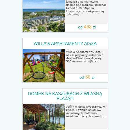
Marzysz o komfortowym
urlopie nad morzem? Imperiall
Resort & MediSpa to
luksusowy ośrodek położony
zaledwie...
468
od
zł
WILLA & APARTAMENTY AISZA
Willa & Apartamenty Aisza -
obiekt przyjazny rodzinom z
dziećmiObiekt znajduje się
500 metrów od zejścia...
50
od
zł
DOMEK NA KASZUBACH Z WŁASNĄ
PLAŻĄ!!!
Jeśli nie lubisz wypoczynku w
zgiełku i gwarze ośrodków
wczasowych, natomiast
uwielbiasz ciszę, las, jezioro...