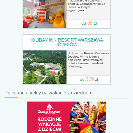
naładował Cię pozytywną
energią. Zapraszamy do La
Siesta, w którym
wypoczynek...
85
od
zł
HOLIDAY INN RESORT WARSZAWA-
JÓZEFÓW
Holiday Inn Resort Warszawa-
Józefów **** to jeden z
najpiękniej usytuowanych
hoteli z basenem niedaleko
Warszawy,...
379
od
zł
Polecane obiekty na wakacje z dzieckiem