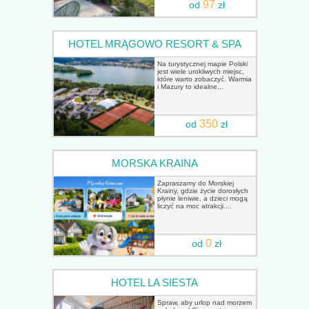
97
od
zł
HOTEL MRĄGOWO RESORT & SPA
Na turystycznej mapie Polski
jest wiele urokliwych miejsc,
które warto zobaczyć. Warmia
i Mazury to idealne...
350
od
zł
MORSKA KRAINA
Zapraszamy do Morskiej
Krainy, gdzie życie dorosłych
płynie leniwie, a dzieci mogą
liczyć na moc atrakcji....
0
od
zł
HOTEL LA SIESTA
Spraw, aby urlop nad morzem