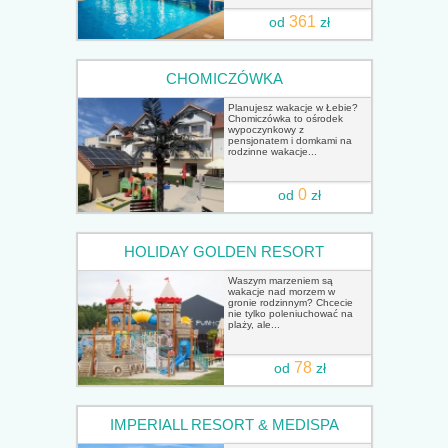
361
od
zł
CHOMICZÓWKA
Planujesz wakacje w Łebie?
Chomiczówka to ośrodek
wypoczynkowy z
pensjonatem i domkami na
rodzinne wakacje...
0
od
zł
HOLIDAY GOLDEN RESORT
Waszym marzeniem są
wakacje nad morzem w
gronie rodzinnym? Chcecie
nie tylko poleniuchować na
plaży, ale...
78
od
zł
IMPERIALL RESORT & MEDISPA