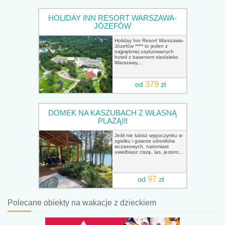
HOLIDAY INN RESORT WARSZAWA-
JÓZEFÓW
Holiday Inn Resort Warszawa-
Józefów **** to jeden z
najpiękniej usytuowanych
hoteli z basenem niedaleko
Warszawy,...
379
od
zł
DOMEK NA KASZUBACH Z WŁASNĄ
PLAŻĄ!!!
Jeśli nie lubisz wypoczynku w
zgiełku i gwarze ośrodków
wczasowych, natomiast
uwielbiasz ciszę, las, jezioro...
97
od
zł
Polecane obiekty na wakacje z dzieckiem