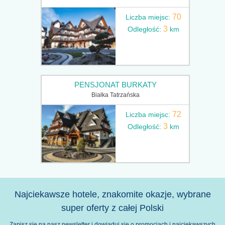
70
Liczba miejsc:
3
Odległość:
km
PENSJONAT BURKATY
Białka Tatrzańska
72
Liczba miejsc:
3
Odległość:
km
Najciekawsze hotele, znakomite okazje, wybrane
super oferty z całej Polski
Zapisz się na nasz newsletter i dowiaduj się o promocjach i najciekawszych