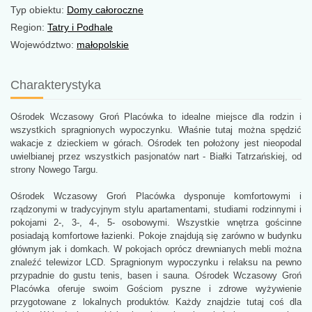
Typ obiektu:
Domy całoroczne
Region:
Tatry i Podhale
Województwo:
małopolskie
Charakterystyka
Ośrodek Wczasowy Groń Placówka to idealne miejsce dla rodzin i
wszystkich spragnionych wypoczynku. Właśnie tutaj można spędzić
wakacje z dzieckiem w górach. Ośrodek ten położony jest nieopodal
uwielbianej przez wszystkich pasjonatów nart - Białki Tatrzańskiej, od
strony Nowego Targu.
Ośrodek Wczasowy Groń Placówka dysponuje komfortowymi i
rządzonymi w tradycyjnym stylu apartamentami, studiami rodzinnymi i
pokojami 2-, 3-, 4-, 5- osobowymi. Wszystkie wnętrza gościnne
posiadają komfortowe łazienki. Pokoje znajdują się zarówno w budynku
głównym jak i domkach. W pokojach oprócz drewnianych mebli można
znaleźć telewizor LCD. Spragnionym wypoczynku i relaksu na pewno
przypadnie do gustu tenis, basen i sauna. Ośrodek Wczasowy Groń
Placówka oferuje swoim Gościom pyszne i zdrowe wyżywienie
przygotowane z lokalnych produktów. Każdy znajdzie tutaj coś dla