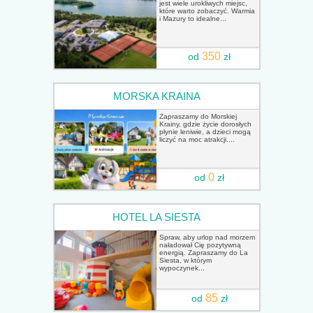
jest wiele urokliwych miejsc,
które warto zobaczyć. Warmia
i Mazury to idealne...
350
od
zł
MORSKA KRAINA
Zapraszamy do Morskiej
Krainy, gdzie życie dorosłych
płynie leniwie, a dzieci mogą
liczyć na moc atrakcji....
0
od
zł
HOTEL LA SIESTA
Spraw, aby urlop nad morzem
naładował Cię pozytywną
energią. Zapraszamy do La
Siesta, w którym
wypoczynek...
85
od
zł