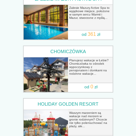
Zalesie Mazury Active Spa to
wyjątkowe miejsce, położone
w samym sercu Warmii i
Mazur, stworzone z myślą...
361
od
zł
CHOMICZÓWKA
Planujesz wakacje w Łebie?
Chomiczówka to ośrodek
wypoczynkowy z
pensjonatem i domkami na
rodzinne wakacje...
0
od
zł
HOLIDAY GOLDEN RESORT
Waszym marzeniem są
wakacje nad morzem w
gronie rodzinnym? Chcecie
nie tylko poleniuchować na
plaży, ale...