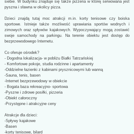
siebie. W budynku znajduje się także pizzeria w której serwowana jest
pyszna i sławna w okolicy pizza.
Dzieci znajdą tutaj moc atrakcji m.in. korty tenisowe czy boiska
sportowe. Istnieje także możliwość uprawiania sportów wodnych i
zimowych oraz spływów kajakowych. Wypoczywający mogą zostawić
swoje samochody na parkingu. Na terenie obiektu jest dostęp do
bezprzewodowego Internetu.
Co oferuje ośrodek?
- Dogodna lokalizacja- w pobliżu Białki Tatrzańskiej
- Komfortowe pokoje, studia rodzinne i apartamenty
-Oddzielne łazienki z kabinami prysznicowymi lub wanną
-Sauna, tenis, basen
-Internet bezprzewodowy w obiekcie
- Bogata baza rekreacyjno- sportowa
-Pyszne i zdrowe posiłki, pizzeria
-Obiekt całoroczny
-Przystępne i atrakcyjne ceny
Atrakcje dla dzieci:
-Spływy kajakowe
-Basen
-korty tenisowe, bilard