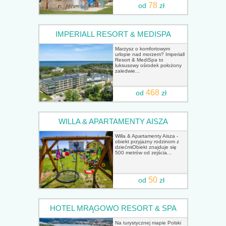
78
od
zł
IMPERIALL RESORT & MEDISPA
Marzysz o komfortowym
urlopie nad morzem? Imperiall
Resort & MediSpa to
luksusowy ośrodek położony
zaledwie...
468
od
zł
WILLA & APARTAMENTY AISZA
Willa & Apartamenty Aisza -
obiekt przyjazny rodzinom z
dziećmiObiekt znajduje się
500 metrów od zejścia...
50
od
zł
HOTEL MRĄGOWO RESORT & SPA
Na turystycznej mapie Polski