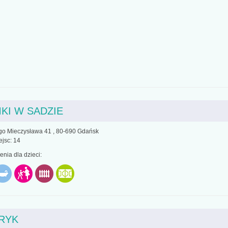
KI W SADZIE
go Mieczysława 41 , 80-690 Gdańsk
ejsc: 14
nia dla dzieci:
RYK