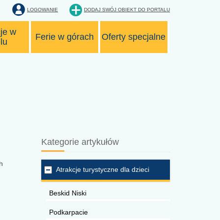
LOGOWANIE
DODAJ SWÓJ OBIEKT
DO PORTALU
je w
Ferie w górach
Oferty specjalne
lu
Kategorie artykułów
h
Atrakcje turystyczne dla dzieci
Beskid Niski
Podkarpacie