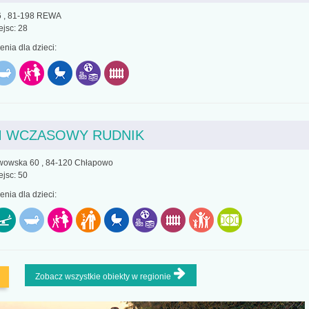
 , 81-198 REWA
ejsc: 28
nia dla dzieci:
 WCZASOWY RUDNIK
wowska 60 , 84-120 Chłapowo
ejsc: 50
nia dla dzieci:
Zobacz wszystkie obiekty w regionie