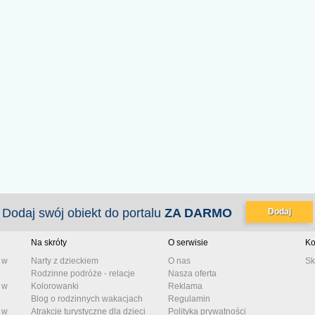
Dodaj swój obiekt do portalu
ZA DARMO
Dodaj
Na skróty
O serwisie
Ko
 w
Narty z dzieckiem
O nas
Sk
Rodzinne podróże - relacje
Nasza oferta
 w
Kolorowanki
Reklama
Blog o rodzinnych wakacjach
Regulamin
 w
Atrakcje turystyczne dla dzieci
Polityka prywatności