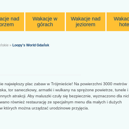
acje nad
Wakacje w
Wakacje nad
Wakac
orzem
górach
jeziorem
hote
ńskie
»
Loopy's World Gdańsk
ie największy plac zabaw w Trójmieście! Na powierzchni 3000 metrów
iska, tor saneczkowy, armatki i wulkany na sprężone powietrze, tunele i
 innych atrakcji. Aby maluszki czuły się bezpiecznie, wyznaczono dla nic
owano również restaurację ze specjalnym menu dla małych i dużych
w których można urządzać urodzinowe przyjęcia.