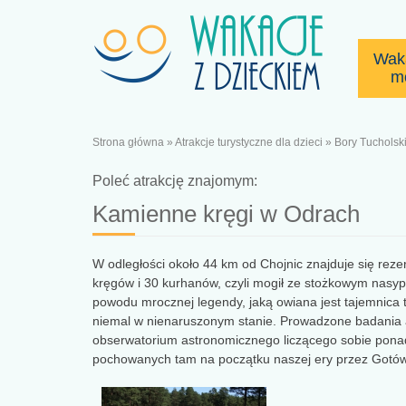
Wak
m
Strona główna
»
Atrakcje turystyczne dla dzieci
»
Bory Tucholsk
Poleć atrakcję znajomym:
Kamienne kręgi w Odrach
W odległości około 44 km od Chojnic znajduje się rez
kręgów i 30 kurhanów, czyli mogił ze stożkowym nas
powodu mrocznej legendy, jaką owiana jest tajemnica 
niemal w nienaruszonym stanie. Prowadzone badania ar
obserwatorium astronomicznego liczącego sobie ponad 6
pochowanych tam na początku naszej ery przez Gotów