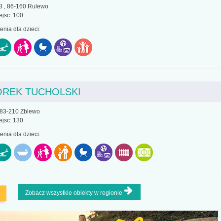
3 , 86-160 Rulewo
ejsc: 100
nia dla dzieci:
REK TUCHOLSKI
 83-210 Zblewo
ejsc: 130
nia dla dzieci:
Zobacz wszystkie obiekty w regionie