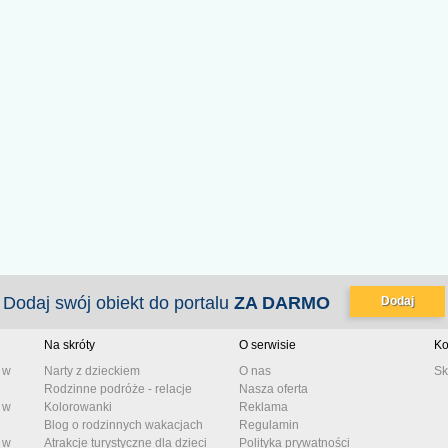
Dodaj swój obiekt do portalu
ZA DARMO
Dodaj
Na skróty
O serwisie
Ko
 w
Narty z dzieckiem
O nas
Sk
Rodzinne podróże - relacje
Nasza oferta
 w
Kolorowanki
Reklama
Blog o rodzinnych wakacjach
Regulamin
 w
Atrakcje turystyczne dla dzieci
Polityka prywatności