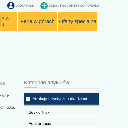
LOGOWANIE
DODAJ SWÓJ OBIEKT
DO PORTALU
je w
Ferie w górach
Oferty specjalne
lu
Kategorie artykułów
ych
Z
ę one
Atrakcje turystyczne dla dzieci
ch ludzi,
Beskid Niski
Podkarpacie