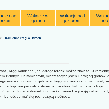
acje nad
Wakacje w
Wakacje nad
Wakac
orzem
górach
jeziorem
hote
ie
»
Kamienne kręgi w Odrach
erwat „ Kręgi Kamienne”, na którego terenie można znaleźć 10 kamienn
ypem ziemnym lub kamiennym, mieszczących jeden lub więcej grobów. 
tego miejsca, ludność omijała teren kręgów, dzięki czemu zachowały si
cheologiczne pozwalają stwierdzić, że obiekt był czymś w rodzaju
 tys. lat Ponadto dowiedziono, że kamienne kręgi kryją zwłoki zmarły
 - ludność germańską pochodzącą z północy.